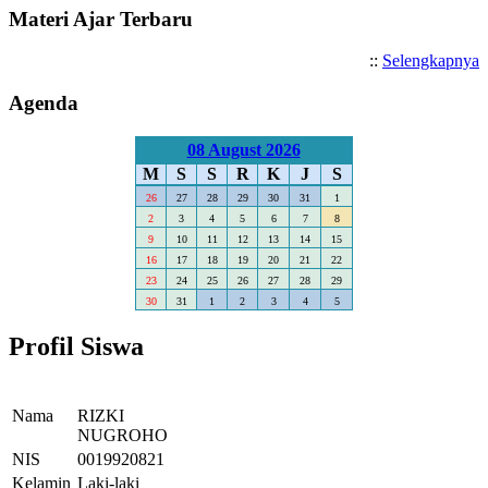
Materi Ajar Terbaru
::
Selengkapnya
Agenda
08 August 2026
M
S
S
R
K
J
S
26
27
28
29
30
31
1
2
3
4
5
6
7
8
9
10
11
12
13
14
15
16
17
18
19
20
21
22
23
24
25
26
27
28
29
30
31
1
2
3
4
5
Profil Siswa
Nama
RIZKI
NUGROHO
NIS
0019920821
Kelamin
Laki-laki