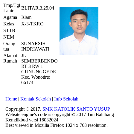
Tmp/Tgl
BLITAR,3.25.04
Lahir
Agama
Islam
Kelas
X-3-TKRO
STTB
NEM
Orang
SUNARSIH
tua
INDRIAWATI
Alamat
JL
Rumah
SEMBERBENDO
RT 3 RW 1
GUNUNGGEDE
Kec. Wonotirto
66173
Home
|
Kontak Sekolah
|
Info Sekolah
Copyright © 2017.
SMK KATOLIK SANTO YUSUP
Website engine's code is copyright © 2017 Tim Balitbang
Kemdikbud versi 16032024
Best viewed in Mozilla Firefox 1024 x 768 resolution.