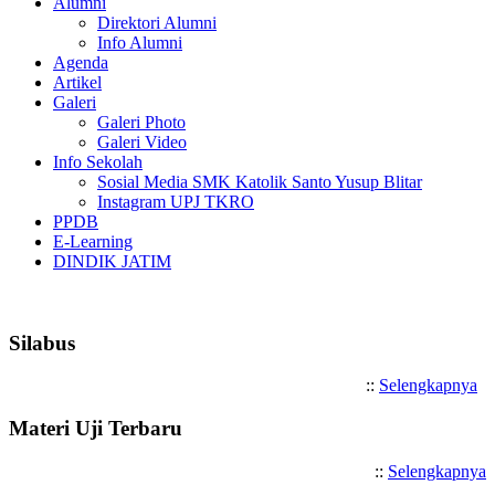
Alumni
Direktori Alumni
Info Alumni
Agenda
Artikel
Galeri
Galeri Photo
Galeri Video
Info Sekolah
Sosial Media SMK Katolik Santo Yusup Blitar
Instagram UPJ TKRO
PPDB
E-Learning
DINDIK JATIM
Selamat Datang di SMK Katolik
Silabus
::
Selengkapnya
Materi Uji Terbaru
::
Selengkapnya