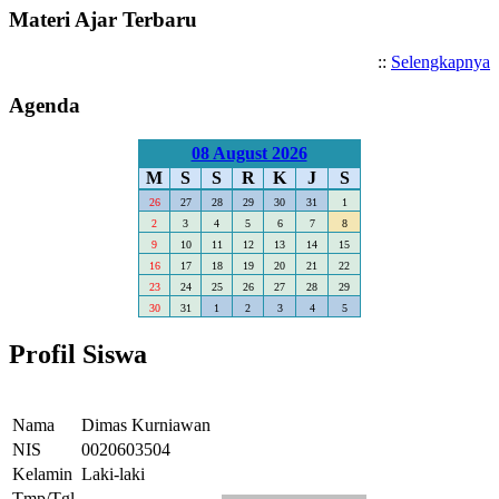
Materi Ajar Terbaru
::
Selengkapnya
Agenda
08 August 2026
M
S
S
R
K
J
S
26
27
28
29
30
31
1
2
3
4
5
6
7
8
9
10
11
12
13
14
15
16
17
18
19
20
21
22
23
24
25
26
27
28
29
30
31
1
2
3
4
5
Profil Siswa
Nama
Dimas Kurniawan
NIS
0020603504
Kelamin
Laki-laki
Tmp/Tgl