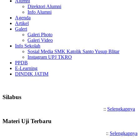
Alumni
Direktori Alumni
Info Alumni
Agenda
Artikel
Galeri
Galeri Photo
Galeri Video
Info Sekolah
Sosial Media SMK Katolik Santo Yusup Blitar
Instagram UPJ TKRO
PPDB
E-Learning
DINDIK JATIM
Selamat Datang di SMK Katoli
Silabus
::
Selengkapnya
Materi Uji Terbaru
::
Selengkapnya