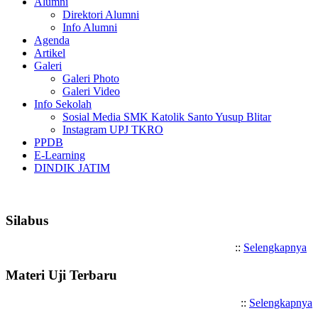
Alumni
Direktori Alumni
Info Alumni
Agenda
Artikel
Galeri
Galeri Photo
Galeri Video
Info Sekolah
Sosial Media SMK Katolik Santo Yusup Blitar
Instagram UPJ TKRO
PPDB
E-Learning
DINDIK JATIM
Selamat Datang di SMK Katolik Santo 
Silabus
::
Selengkapnya
Materi Uji Terbaru
::
Selengkapnya