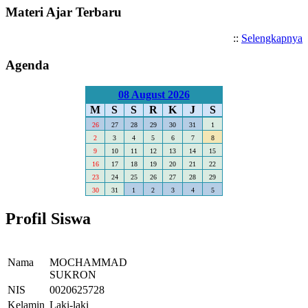
Materi Ajar Terbaru
::
Selengkapnya
Agenda
08 August 2026
M
S
S
R
K
J
S
26
27
28
29
30
31
1
2
3
4
5
6
7
8
9
10
11
12
13
14
15
16
17
18
19
20
21
22
23
24
25
26
27
28
29
30
31
1
2
3
4
5
Profil Siswa
Nama
MOCHAMMAD
SUKRON
NIS
0020625728
Kelamin
Laki-laki