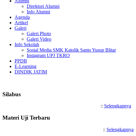
Alumni
Direktori Alumni
Info Alumni
Agenda
Artikel
Galeri
Galeri Photo
Galeri Video
Info Sekolah
Sosial Media SMK Katolik Santo Yusup Blitar
Instagram UPJ TKRO
PPDB
E-Learning
DINDIK JATIM
Selamat Datang di SMK Katoli
Silabus
::
Selengkapnya
Materi Uji Terbaru
::
Selengkapnya