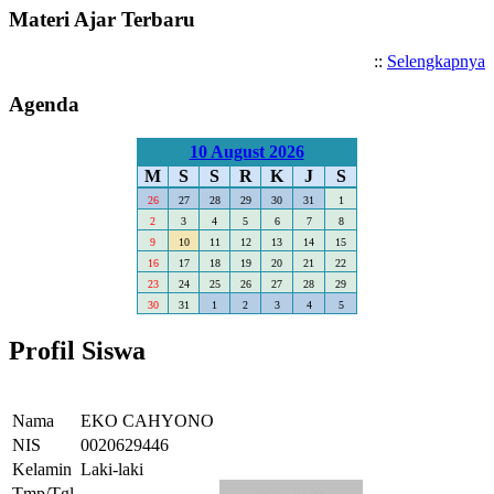
Materi Ajar Terbaru
::
Selengkapnya
Agenda
10 August 2026
M
S
S
R
K
J
S
26
27
28
29
30
31
1
2
3
4
5
6
7
8
9
10
11
12
13
14
15
16
17
18
19
20
21
22
23
24
25
26
27
28
29
30
31
1
2
3
4
5
Profil Siswa
Nama
EKO CAHYONO
NIS
0020629446
Kelamin
Laki-laki
Tmp/Tgl