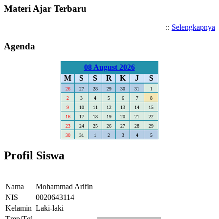
Materi Ajar Terbaru
::
Selengkapnya
Agenda
08 August 2026
M
S
S
R
K
J
S
26
27
28
29
30
31
1
2
3
4
5
6
7
8
9
10
11
12
13
14
15
16
17
18
19
20
21
22
23
24
25
26
27
28
29
30
31
1
2
3
4
5
Profil Siswa
Nama
Mohammad Arifin
NIS
0020643114
Kelamin
Laki-laki
Tmp/Tgl