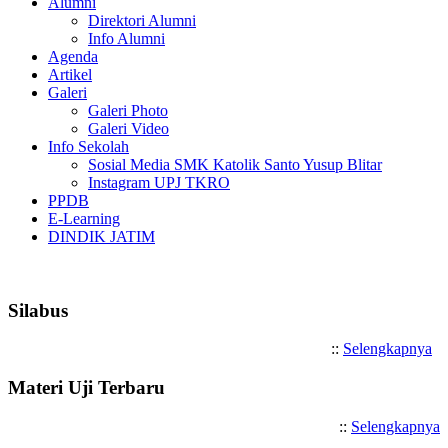
Alumni
Direktori Alumni
Info Alumni
Agenda
Artikel
Galeri
Galeri Photo
Galeri Video
Info Sekolah
Sosial Media SMK Katolik Santo Yusup Blitar
Instagram UPJ TKRO
PPDB
E-Learning
DINDIK JATIM
Selamat Datang di SMK Katol
Silabus
::
Selengkapnya
Materi Uji Terbaru
::
Selengkapnya