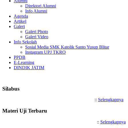
Alumni
Direktori Alumni
Info Alumni
Agenda
Artikel
Galeri
Galeri Photo
Galeri Video
Info Sekolah
Sosial Media SMK Katolik Santo Yusup Blitar
Instagram UPJ TKRO
PPDB
E-Learning
DINDIK JATIM
Selamat Datang di SMK Katolik 
Silabus
::
Selengkapnya
Materi Uji Terbaru
::
Selengkapnya