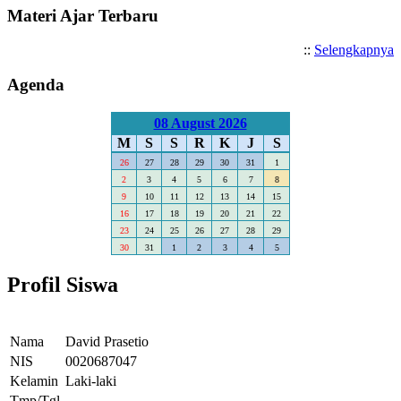
Materi Ajar Terbaru
::
Selengkapnya
Agenda
08 August 2026
M
S
S
R
K
J
S
26
27
28
29
30
31
1
2
3
4
5
6
7
8
9
10
11
12
13
14
15
16
17
18
19
20
21
22
23
24
25
26
27
28
29
30
31
1
2
3
4
5
Profil Siswa
Nama
David Prasetio
NIS
0020687047
Kelamin
Laki-laki
Tmp/Tgl