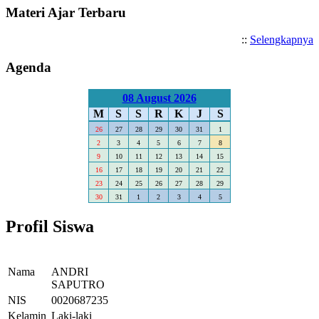
Materi Ajar Terbaru
::
Selengkapnya
Agenda
08 August 2026
M
S
S
R
K
J
S
26
27
28
29
30
31
1
2
3
4
5
6
7
8
9
10
11
12
13
14
15
16
17
18
19
20
21
22
23
24
25
26
27
28
29
30
31
1
2
3
4
5
Profil Siswa
Nama
ANDRI
SAPUTRO
NIS
0020687235
Kelamin
Laki-laki