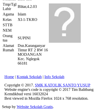
Tmp/Tgl
Blitar,4.2.03
Lahir
Agama
Islam
Kelas
XI-1-TKRO
STTB
NEM
Orang
SUPINI
tua
Alamat
Dsn.Karanganyar
Rumah
Timur RT 2 RW 16
MODANGAN
Kec. Nglegok
66181
Home
|
Kontak Sekolah
|
Info Sekolah
Copyright © 2017.
SMK KATOLIK SANTO YUSUP
Website engine's code is copyright © 2017 Tim Balitbang
Kemdikbud versi 16032024
Best viewed in Mozilla Firefox 1024 x 768 resolution.
Setup by
Website Sekolah Gratis
.