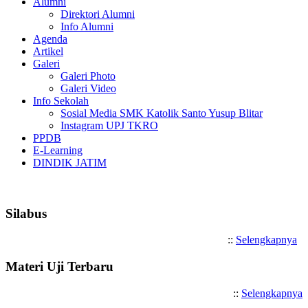
Alumni
Direktori Alumni
Info Alumni
Agenda
Artikel
Galeri
Galeri Photo
Galeri Video
Info Sekolah
Sosial Media SMK Katolik Santo Yusup Blitar
Instagram UPJ TKRO
PPDB
E-Learning
DINDIK JATIM
Selamat Datang di SMK Katoli
Silabus
::
Selengkapnya
Materi Uji Terbaru
::
Selengkapnya