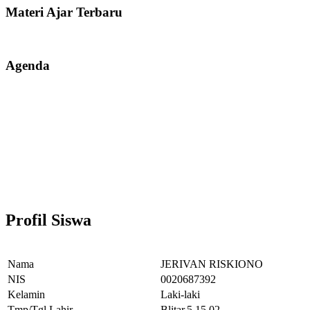
Materi Ajar Terbaru
Agenda
Profil Siswa
Nama
JERIVAN RISKIONO
NIS
0020687392
Kelamin
Laki-laki
Tmp/Tgl Lahir
Blitar,5.15.02