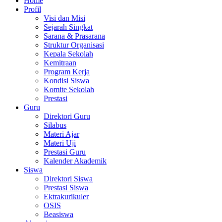
Home
Profil
Visi dan Misi
Sejarah Singkat
Sarana & Prasarana
Struktur Organisasi
Kepala Sekolah
Kemitraan
Program Kerja
Kondisi Siswa
Komite Sekolah
Prestasi
Guru
Direktori Guru
Silabus
Materi Ajar
Materi Uji
Prestasi Guru
Kalender Akademik
Siswa
Direktori Siswa
Prestasi Siswa
Ektrakurikuler
OSIS
Beasiswa