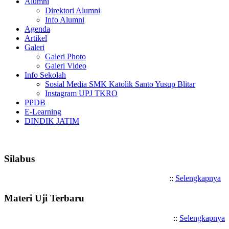
Alumni
Direktori Alumni
Info Alumni
Agenda
Artikel
Galeri
Galeri Photo
Galeri Video
Info Sekolah
Sosial Media SMK Katolik Santo Yusup Blitar
Instagram UPJ TKRO
PPDB
E-Learning
DINDIK JATIM
Selamat Datang di SMK Katol
Silabus
::
Selengkapnya
Materi Uji Terbaru
::
Selengkapnya