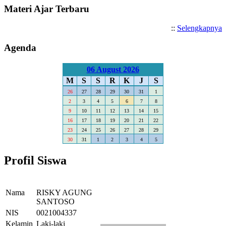
Materi Ajar Terbaru
::
Selengkapnya
Agenda
06 August 2026
M
S
S
R
K
J
S
26
27
28
29
30
31
1
2
3
4
5
6
7
8
9
10
11
12
13
14
15
16
17
18
19
20
21
22
23
24
25
26
27
28
29
30
31
1
2
3
4
5
Profil Siswa
Nama
RISKY AGUNG
SANTOSO
NIS
0021004337
Kelamin
Laki-laki