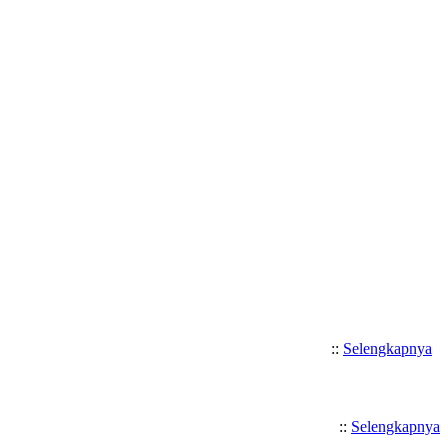
Selamat Datang di SMK Katolik 
::
Selengkapnya
::
Selengkapnya