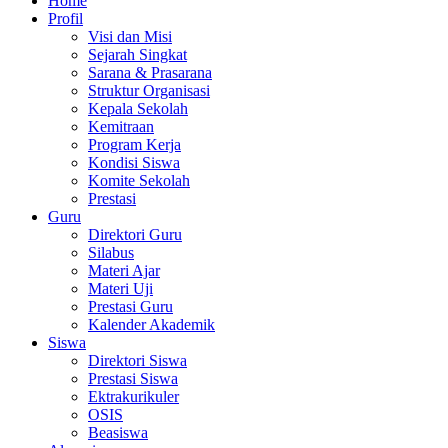
Home
Profil
Visi dan Misi
Sejarah Singkat
Sarana & Prasarana
Struktur Organisasi
Kepala Sekolah
Kemitraan
Program Kerja
Kondisi Siswa
Komite Sekolah
Prestasi
Guru
Direktori Guru
Silabus
Materi Ajar
Materi Uji
Prestasi Guru
Kalender Akademik
Siswa
Direktori Siswa
Prestasi Siswa
Ektrakurikuler
OSIS
Beasiswa