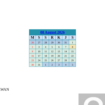
08 August 2026
M
S
S
R
K
J
S
26
27
28
29
30
31
1
2
3
4
5
6
7
8
9
10
11
12
13
14
15
16
17
18
19
20
21
22
23
24
25
26
27
28
29
30
31
1
2
3
4
5
AWAN