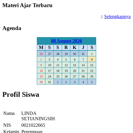
Materi Ajar Terbaru
::
Selengkapnya
Agenda
08 August 2026
M
S
S
R
K
J
S
26
27
28
29
30
31
1
2
3
4
5
6
7
8
9
10
11
12
13
14
15
16
17
18
19
20
21
22
23
24
25
26
27
28
29
30
31
1
2
3
4
5
Profil Siswa
Nama
LINDA
SETIANINGSIH
NIS
0021022665
Kelamin
Perempuan