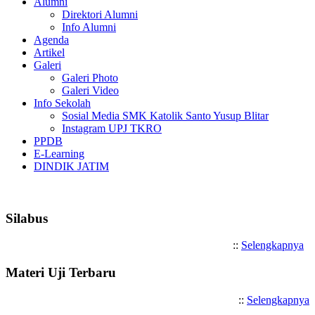
Alumni
Direktori Alumni
Info Alumni
Agenda
Artikel
Galeri
Galeri Photo
Galeri Video
Info Sekolah
Sosial Media SMK Katolik Santo Yusup Blitar
Instagram UPJ TKRO
PPDB
E-Learning
DINDIK JATIM
Selamat Datang di SMK Kato
Silabus
::
Selengkapnya
Materi Uji Terbaru
::
Selengkapnya