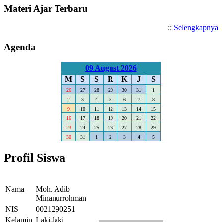
Materi Ajar Terbaru
::
Selengkapnya
Agenda
09 August 2026
M
S
S
R
K
J
S
26
27
28
29
30
31
1
2
3
4
5
6
7
8
9
10
11
12
13
14
15
16
17
18
19
20
21
22
23
24
25
26
27
28
29
30
31
1
2
3
4
5
Profil Siswa
Nama
Moh. Adib
Minanurrohman
NIS
0021290251
Kelamin
Laki-laki