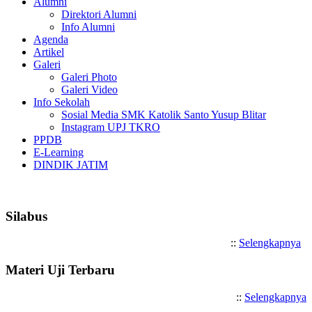
Alumni
Direktori Alumni
Info Alumni
Agenda
Artikel
Galeri
Galeri Photo
Galeri Video
Info Sekolah
Sosial Media SMK Katolik Santo Yusup Blitar
Instagram UPJ TKRO
PPDB
E-Learning
DINDIK JATIM
Selamat Datang di SMK Katoli
Silabus
::
Selengkapnya
Materi Uji Terbaru
::
Selengkapnya