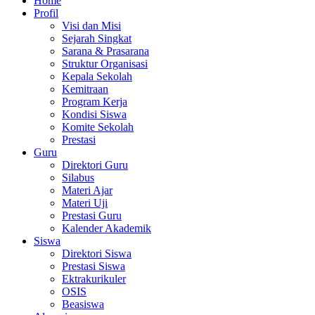
Home
Profil
Visi dan Misi
Sejarah Singkat
Sarana & Prasarana
Struktur Organisasi
Kepala Sekolah
Kemitraan
Program Kerja
Kondisi Siswa
Komite Sekolah
Prestasi
Guru
Direktori Guru
Silabus
Materi Ajar
Materi Uji
Prestasi Guru
Kalender Akademik
Siswa
Direktori Siswa
Prestasi Siswa
Ektrakurikuler
OSIS
Beasiswa