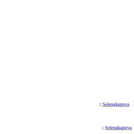
Selamat Datang di SMK Katolik S
::
Selengkapnya
::
Selengkapnya