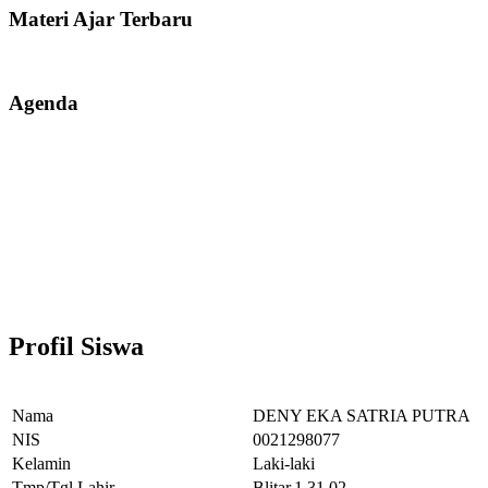
Materi Ajar Terbaru
Agenda
Profil Siswa
Nama
DENY EKA SATRIA PUTRA
NIS
0021298077
Kelamin
Laki-laki
Tmp/Tgl Lahir
Blitar,1.31.02