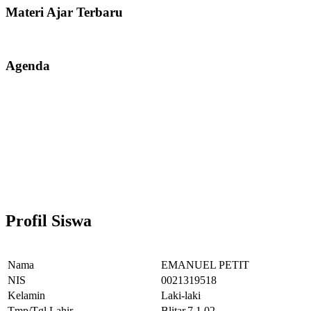
Materi Ajar Terbaru
Agenda
Profil Siswa
Nama
EMANUEL PETIT
NIS
0021319518
Kelamin
Laki-laki
Tmp/Tgl Lahir
Blitar,7.1.02