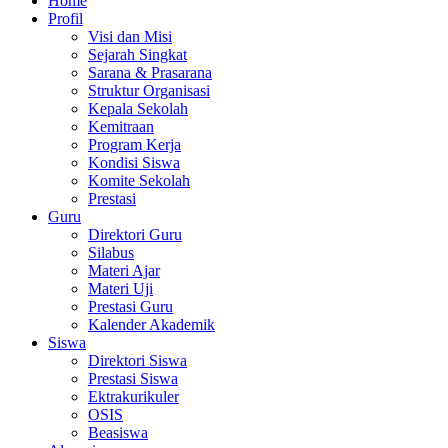
Home
Profil
Visi dan Misi
Sejarah Singkat
Sarana & Prasarana
Struktur Organisasi
Kepala Sekolah
Kemitraan
Program Kerja
Kondisi Siswa
Komite Sekolah
Prestasi
Guru
Direktori Guru
Silabus
Materi Ajar
Materi Uji
Prestasi Guru
Kalender Akademik
Siswa
Direktori Siswa
Prestasi Siswa
Ektrakurikuler
OSIS
Beasiswa