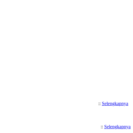
Selamat Datang di SMK Katolik 
::
Selengkapnya
::
Selengkapnya