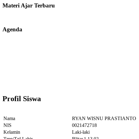
Materi Ajar Terbaru
Agenda
Profil Siswa
Nama
RYAN WISNU PRASTIANTO
NIS
0021472718
Kelamin
Laki-laki
Tmp/Tgl Lahir
Blitar,1.13.02