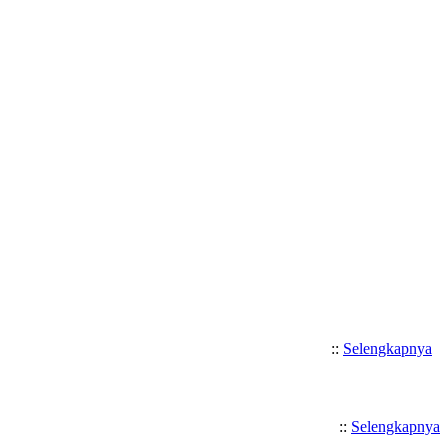
Selamat Datang di SMK Katolik 
::
Selengkapnya
::
Selengkapnya