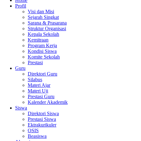
Home
Profil
Visi dan Misi
Sejarah Singkat
Sarana & Prasarana
Struktur Organisasi
Kepala Sekolah
Kemitraan
Program Kerja
Kondisi Siswa
Komite Sekolah
Prestasi
Guru
Direktori Guru
Silabus
Materi Ajar
Materi Uji
Prestasi Guru
Kalender Akademik
Siswa
Direktori Siswa
Prestasi Siswa
Ektrakurikuler
OSIS
Beasiswa