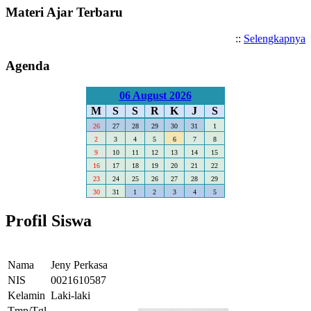
Materi Ajar Terbaru
::
Selengkapnya
Agenda
06 August 2026
M
S
S
R
K
J
S
26
27
28
29
30
31
1
2
3
4
5
6
7
8
9
10
11
12
13
14
15
16
17
18
19
20
21
22
23
24
25
26
27
28
29
30
31
1
2
3
4
5
Profil Siswa
Nama
Jeny Perkasa
NIS
0021610587
Kelamin
Laki-laki
Tmp/Tgl