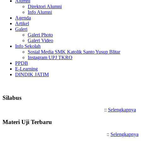
Alumni
Direktori Alumni
Info Alumni
Agenda
Artikel
Galeri
Galeri Photo
Galeri Video
Info Sekolah
Sosial Media SMK Katolik Santo Yusup Blitar
Instagram UPJ TKRO
PPDB
E-Learning
DINDIK JATIM
Selamat Datang di SMK Katolik
Silabus
::
Selengkapnya
Materi Uji Terbaru
::
Selengkapnya