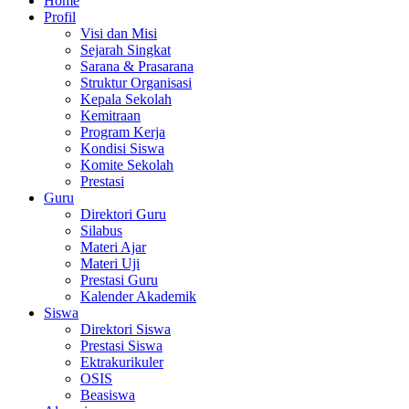
Home
Profil
Visi dan Misi
Sejarah Singkat
Sarana & Prasarana
Struktur Organisasi
Kepala Sekolah
Kemitraan
Program Kerja
Kondisi Siswa
Komite Sekolah
Prestasi
Guru
Direktori Guru
Silabus
Materi Ajar
Materi Uji
Prestasi Guru
Kalender Akademik
Siswa
Direktori Siswa
Prestasi Siswa
Ektrakurikuler
OSIS
Beasiswa