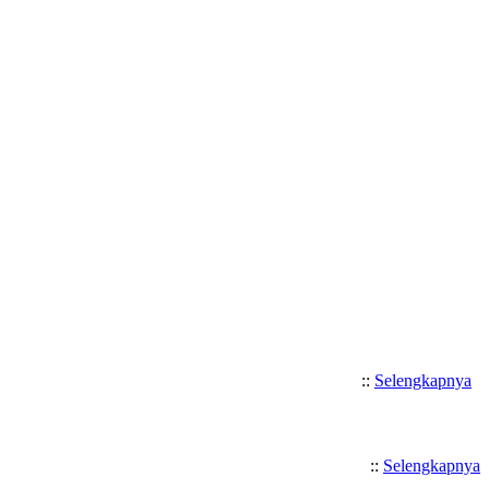
Selamat Datang di SMK Katolik
::
Selengkapnya
::
Selengkapnya