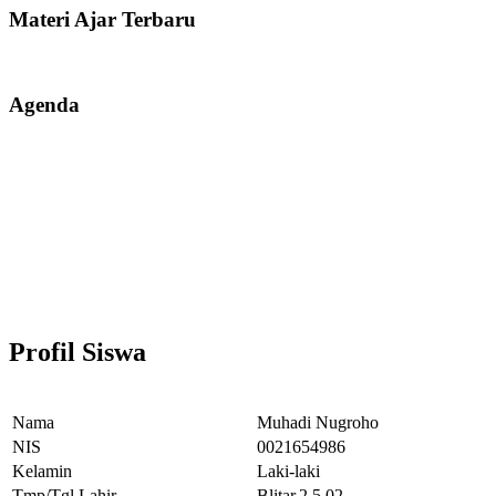
Materi Ajar Terbaru
Agenda
Profil Siswa
Nama
Muhadi Nugroho
NIS
0021654986
Kelamin
Laki-laki
Tmp/Tgl Lahir
Blitar,2.5.02