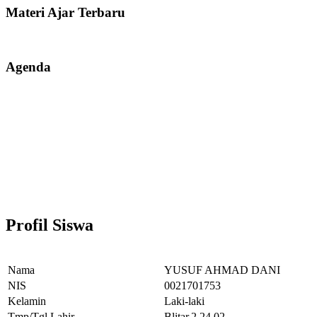
Materi Ajar Terbaru
Agenda
Profil Siswa
Nama
YUSUF AHMAD DANI
NIS
0021701753
Kelamin
Laki-laki
Tmp/Tgl Lahir
Blitar,2.24.02