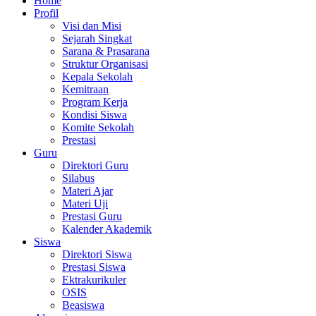
Home
Profil
Visi dan Misi
Sejarah Singkat
Sarana & Prasarana
Struktur Organisasi
Kepala Sekolah
Kemitraan
Program Kerja
Kondisi Siswa
Komite Sekolah
Prestasi
Guru
Direktori Guru
Silabus
Materi Ajar
Materi Uji
Prestasi Guru
Kalender Akademik
Siswa
Direktori Siswa
Prestasi Siswa
Ektrakurikuler
OSIS
Beasiswa