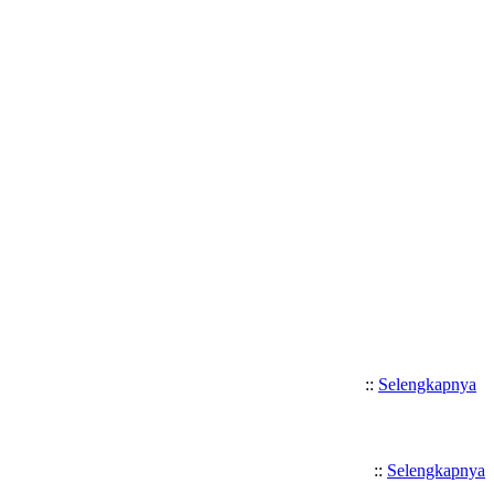
Selamat Datang di SMK Katolik Santo Y
::
Selengkapnya
::
Selengkapnya