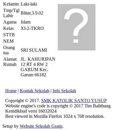
Kelamin
Laki-laki
Tmp/Tgl
Blitar,3.9.02
Lahir
Agama
Islam
Kelas
XI-2-TKRO
STTB
NEM
Orang
SRI SULAMI
tua
Alamat
JL. KAHURIPAN
Rumah
12 RT 4 RW 2
GARUM Kec.
Garum 66182
Home
|
Kontak Sekolah
|
Info Sekolah
Copyright © 2017.
SMK KATOLIK SANTO YUSUP
Website engine's code is copyright © 2017 Tim Balitbang
Kemdikbud versi 16032024
Best viewed in Mozilla Firefox 1024 x 768 resolution.
Setup by
Website Sekolah Gratis
.