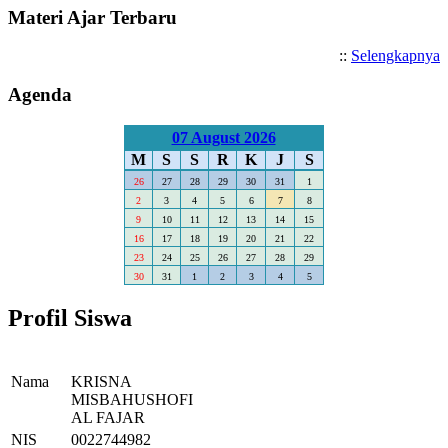
Materi Ajar Terbaru
::
Selengkapnya
Agenda
07 August 2026
M
S
S
R
K
J
S
26
27
28
29
30
31
1
2
3
4
5
6
7
8
9
10
11
12
13
14
15
16
17
18
19
20
21
22
23
24
25
26
27
28
29
30
31
1
2
3
4
5
Profil Siswa
Nama
KRISNA
MISBAHUSHOFI
AL FAJAR
NIS
0022744982