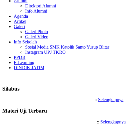
Alumni
Direktori Alumni
Info Alumni
Agenda
Artikel
Galeri
Galeri Photo
Galeri Video
Info Sekolah
Sosial Media SMK Katolik Santo Yusup Blitar
Instagram UPJ TKRO
PPDB
E-Learning
DINDIK JATIM
Selamat Datang di SMK Katoli
Silabus
::
Selengkapnya
Materi Uji Terbaru
::
Selengkapnya