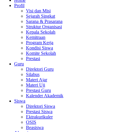
Home
Profil
Visi dan Misi
Sejarah Singkat
Sarana & Prasarana
Struktur Organisasi
Kepala Sekolah
Kemitraan
Program Kerja
Kondisi Siswa
Komite Sekolah
Prestasi
Guru
Direktori Guru
Silabus
Materi Ajar
Materi Uji
Prestasi Guru
Kalender Akademik
Siswa
Direktori Siswa
Prestasi Siswa
Ektrakurikuler
OSIS
Beasiswa