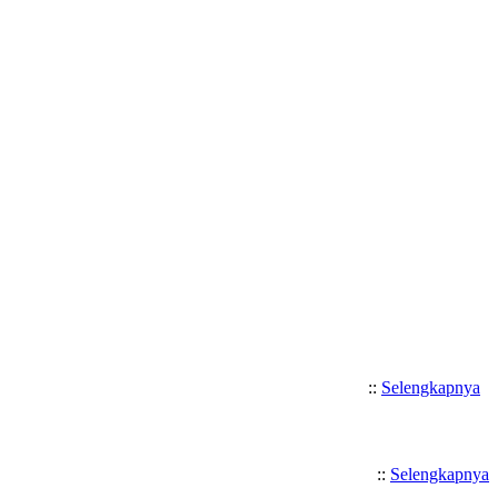
Selamat Datang di SMK Katolik 
::
Selengkapnya
::
Selengkapnya