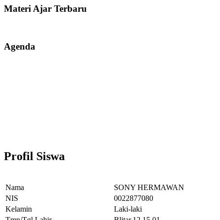
Materi Ajar Terbaru
Agenda
Profil Siswa
Nama
SONY HERMAWAN
NIS
0022877080
Kelamin
Laki-laki
Tmp/Tgl Lahir
Blitar,12.15.01