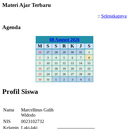
Materi Ajar Terbaru
::
Selengkapnya
Agenda
08 August 2026
M
S
S
R
K
J
S
26
27
28
29
30
31
1
2
3
4
5
6
7
8
9
10
11
12
13
14
15
16
17
18
19
20
21
22
23
24
25
26
27
28
29
30
31
1
2
3
4
5
Profil Siswa
Nama
Marcellinus Galih
Widodo
NIS
0023102732
Kelamin
Laki-laki