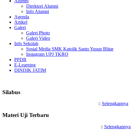
Alumni
Direktori Alumni
Info Alumni
Agenda
Artikel
Galeri
Galeri Photo
Galeri Video
Info Sekolah
Sosial Media SMK Katolik Santo Yusup Blitar
Instagram UPJ TKRO
PPDB
E-Learning
DINDIK JATIM
Selamat Datang di SMK Katoli
Silabus
::
Selengkapnya
Materi Uji Terbaru
::
Selengkapnya