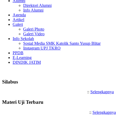
Alumni
Direktori Alumni
Info Alumni
Agenda
Artikel
Galeri
Galeri Photo
Galeri Video
Info Sekolah
Sosial Media SMK Katolik Santo Yusup Blitar
Instagram UPJ TKRO
PPDB
E-Learning
DINDIK JATIM
Selamat Datang di SMK Katoli
Silabus
::
Selengkapnya
Materi Uji Terbaru
::
Selengkapnya