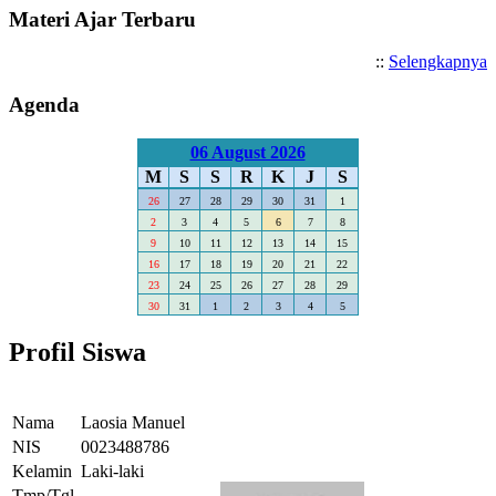
Materi Ajar Terbaru
::
Selengkapnya
Agenda
06 August 2026
M
S
S
R
K
J
S
26
27
28
29
30
31
1
2
3
4
5
6
7
8
9
10
11
12
13
14
15
16
17
18
19
20
21
22
23
24
25
26
27
28
29
30
31
1
2
3
4
5
Profil Siswa
Nama
Laosia Manuel
NIS
0023488786
Kelamin
Laki-laki
Tmp/Tgl