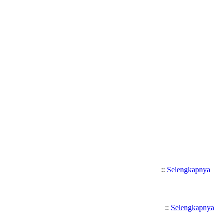
Selamat Datang di SMK Katolik
::
Selengkapnya
::
Selengkapnya