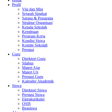
Home
Profil
Visi dan Misi
Sejarah Singkat
Sarana & Prasarana
Struktur Organisasi
Kepala Sekolah
Kemitraan
Program Kerja
Kondisi Siswa
Komite Sekolah
Prestasi
Guru
Direktori Guru
Silabus
Materi Ajar
Materi Uji
Prestasi Guru
Kalender Akademik
Siswa
Direktori Siswa
Prestasi Siswa
Ektrakurikuler
OSIS
Beasiswa