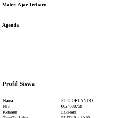
Materi Ajar Terbaru
Agenda
Profil Siswa
Nama
FITO ORLANDO
NIS
0024038759
Kelamin
Laki-laki
Tmp/Tgl Lahir
BLITAR,4.19.02