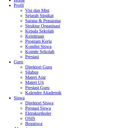
Home
Profil
Visi dan Misi
Sejarah Singkat
Sarana & Prasarana
Struktur Organisasi
Kepala Sekolah
Kemitraan
Program Kerja
Kondisi Siswa
Komite Sekolah
Prestasi
Guru
Direktori Guru
Silabus
Materi Ajar
Materi Uji
Prestasi Guru
Kalender Akademik
Siswa
Direktori Siswa
Prestasi Siswa
Ektrakurikuler
OSIS
Beasiswa