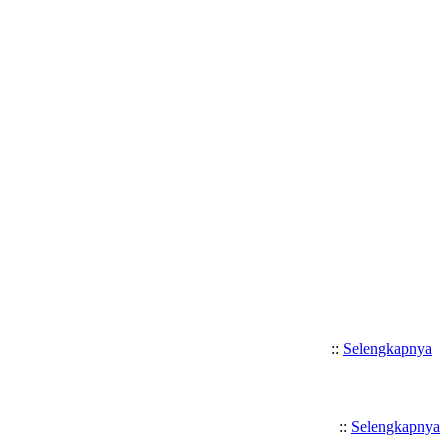
Selamat Datang di SMK Katolik 
::
Selengkapnya
::
Selengkapnya