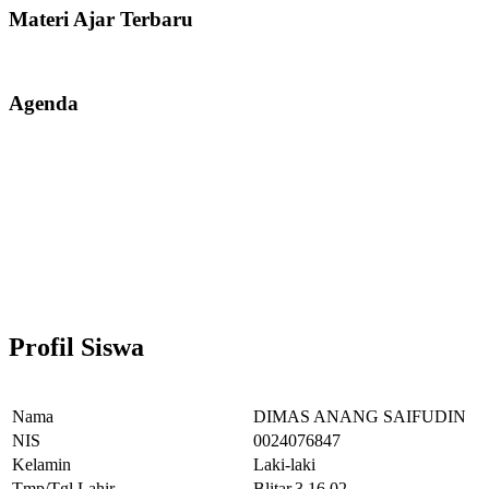
Materi Ajar Terbaru
Agenda
Profil Siswa
Nama
DIMAS ANANG SAIFUDIN
NIS
0024076847
Kelamin
Laki-laki
Tmp/Tgl Lahir
Blitar,3.16.02