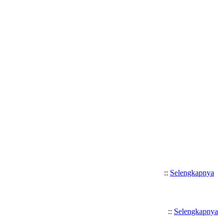
Selamat Datang di SMK Katolik 
::
Selengkapnya
::
Selengkapnya