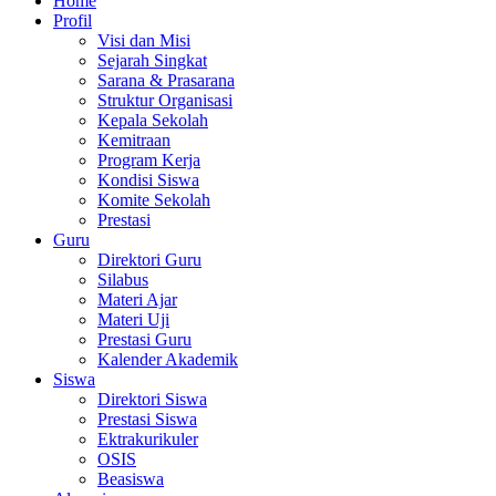
Home
Profil
Visi dan Misi
Sejarah Singkat
Sarana & Prasarana
Struktur Organisasi
Kepala Sekolah
Kemitraan
Program Kerja
Kondisi Siswa
Komite Sekolah
Prestasi
Guru
Direktori Guru
Silabus
Materi Ajar
Materi Uji
Prestasi Guru
Kalender Akademik
Siswa
Direktori Siswa
Prestasi Siswa
Ektrakurikuler
OSIS
Beasiswa