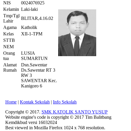
NIS
0024076925
Kelamin
Laki-laki
Tmp/Tgl
BLITAR,4.16.02
Lahir
Agama
Katholik
Kelas
XII-1-TPM
STTB
NEM
Orang
LUSIA
tua
SUMARTUN
Alamat
Dsn.Sawentar
Rumah
Ds.Sawentar RT 3
RW 3
SAWENTAR Kec.
Kanigoro 6
Home
|
Kontak Sekolah
|
Info Sekolah
Copyright © 2017.
SMK KATOLIK SANTO YUSUP
Website engine's code is copyright © 2017 Tim Balitbang
Kemdikbud versi 16032024
Best viewed in Mozilla Firefox 1024 x 768 resolution.