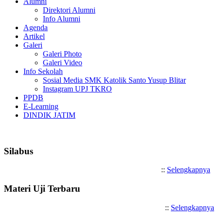
Alumni
Direktori Alumni
Info Alumni
Agenda
Artikel
Galeri
Galeri Photo
Galeri Video
Info Sekolah
Sosial Media SMK Katolik Santo Yusup Blitar
Instagram UPJ TKRO
PPDB
E-Learning
DINDIK JATIM
Selamat Datang di SMK Katoli
Silabus
::
Selengkapnya
Materi Uji Terbaru
::
Selengkapnya