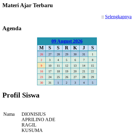
Materi Ajar Terbaru
::
Selengkapnya
Agenda
09 August 2026
M
S
S
R
K
J
S
26
27
28
29
30
31
1
2
3
4
5
6
7
8
9
10
11
12
13
14
15
16
17
18
19
20
21
22
23
24
25
26
27
28
29
30
31
1
2
3
4
5
Profil Siswa
Nama
DIONISIUS
APRILINO ADE
RAGIL
KUSUMA