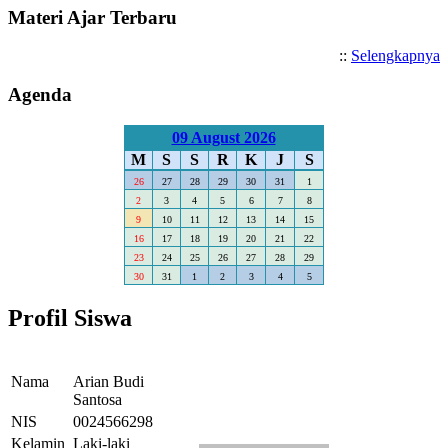
Materi Ajar Terbaru
::
Selengkapnya
Agenda
09 August 2026
M
S
S
R
K
J
S
26
27
28
29
30
31
1
2
3
4
5
6
7
8
9
10
11
12
13
14
15
16
17
18
19
20
21
22
23
24
25
26
27
28
29
30
31
1
2
3
4
5
Profil Siswa
Nama
Arian Budi
Santosa
NIS
0024566298
Kelamin
Laki-laki