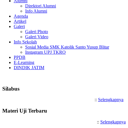
Alumni
Direktori Alumni
Info Alumni
Agenda
Artikel
Galeri
Galeri Photo
Galeri Video
Info Sekolah
Sosial Media SMK Katolik Santo Yusup Blitar
Instagram UPJ TKRO
PPDB
E-Learning
DINDIK JATIM
Selamat Datang di SMK Katoli
Silabus
::
Selengkapnya
Materi Uji Terbaru
::
Selengkapnya