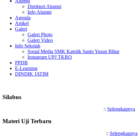
Alumni
Direktori Alumni
Info Alumni
Agenda
Artikel
Galeri
Galeri Photo
Galeri Video
Info Sekolah
Sosial Media SMK Katolik Santo Yusup Blitar
Instagram UPJ TKRO
PPDB
E-Learning
DINDIK JATIM
Selamat Datang di SMK Katolik
Silabus
::
Selengkapnya
Materi Uji Terbaru
::
Selengkapnya