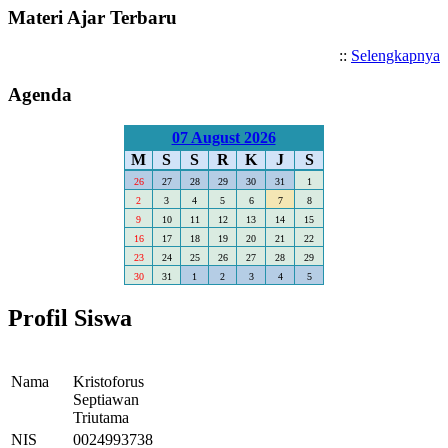
Materi Ajar Terbaru
::
Selengkapnya
Agenda
07 August 2026
M
S
S
R
K
J
S
26
27
28
29
30
31
1
2
3
4
5
6
7
8
9
10
11
12
13
14
15
16
17
18
19
20
21
22
23
24
25
26
27
28
29
30
31
1
2
3
4
5
Profil Siswa
Nama
Kristoforus
Septiawan
Triutama
NIS
0024993738