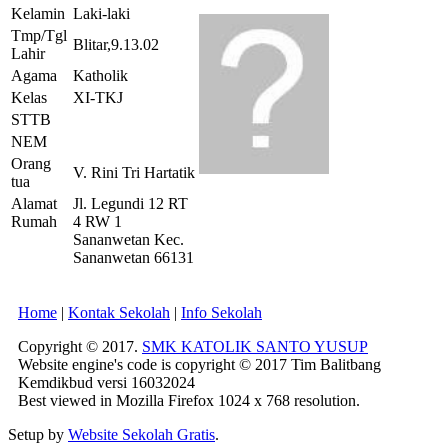
Kelamin
Laki-laki
Tmp/Tgl
Blitar,9.13.02
Lahir
Agama
Katholik
Kelas
XI-TKJ
STTB
NEM
Orang
V. Rini Tri Hartatik
tua
Alamat
Jl. Legundi 12 RT
Rumah
4 RW 1
Sananwetan Kec.
Sananwetan 66131
Home
|
Kontak Sekolah
|
Info Sekolah
Copyright © 2017.
SMK KATOLIK SANTO YUSUP
Website engine's code is copyright © 2017 Tim Balitbang
Kemdikbud versi 16032024
Best viewed in Mozilla Firefox 1024 x 768 resolution.
Setup by
Website Sekolah Gratis
.