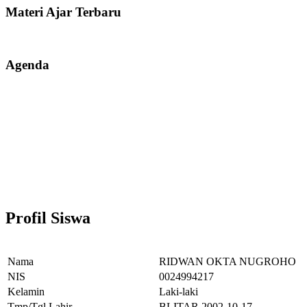
Materi Ajar Terbaru
Agenda
Profil Siswa
Nama
RIDWAN OKTA NUGROHO
NIS
0024994217
Kelamin
Laki-laki
Tmp/Tgl Lahir
BLITAR,2002-10-17