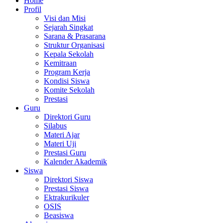
Home
Profil
Visi dan Misi
Sejarah Singkat
Sarana & Prasarana
Struktur Organisasi
Kepala Sekolah
Kemitraan
Program Kerja
Kondisi Siswa
Komite Sekolah
Prestasi
Guru
Direktori Guru
Silabus
Materi Ajar
Materi Uji
Prestasi Guru
Kalender Akademik
Siswa
Direktori Siswa
Prestasi Siswa
Ektrakurikuler
OSIS
Beasiswa