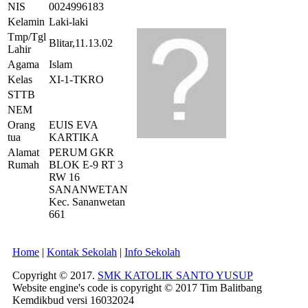
NIS
0024996183
Kelamin
Laki-laki
Tmp/Tgl
Blitar,11.13.02
Lahir
Agama
Islam
Kelas
XI-1-TKRO
STTB
NEM
Orang
EUIS EVA
tua
KARTIKA
Alamat
PERUM GKR
Rumah
BLOK E-9 RT 3
RW 16
SANANWETAN
Kec. Sananwetan
661
Home
|
Kontak Sekolah
|
Info Sekolah
Copyright © 2017.
SMK KATOLIK SANTO YUSUP
Website engine's code is copyright © 2017 Tim Balitbang
Kemdikbud versi 16032024