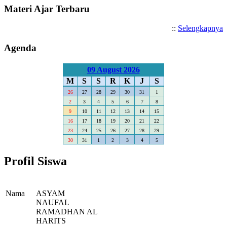
Materi Ajar Terbaru
::
Selengkapnya
Agenda
09 August 2026
M
S
S
R
K
J
S
26
27
28
29
30
31
1
2
3
4
5
6
7
8
9
10
11
12
13
14
15
16
17
18
19
20
21
22
23
24
25
26
27
28
29
30
31
1
2
3
4
5
Profil Siswa
Nama
ASYAM
NAUFAL
RAMADHAN AL
HARITS