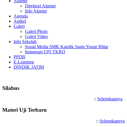
Alumni
Direktori Alumni
Info Alumni
Agenda
Artikel
Galeri
Galeri Photo
Galeri Video
Info Sekolah
Sosial Media SMK Katolik Santo Yusup Blitar
Instagram UPJ TKRO
PPDB
E-Learning
DINDIK JATIM
Selamat Datang di SMK Katoli
Silabus
::
Selengkapnya
Materi Uji Terbaru
::
Selengkapnya