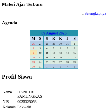
Materi Ajar Terbaru
::
Selengkapnya
Agenda
09 August 2026
M
S
S
R
K
J
S
26
27
28
29
30
31
1
2
3
4
5
6
7
8
9
10
11
12
13
14
15
16
17
18
19
20
21
22
23
24
25
26
27
28
29
30
31
1
2
3
4
5
Profil Siswa
Nama
DANI TRI
PAMUNGKAS
NIS
0025325053
Kelamin
Laki-laki