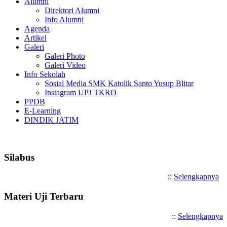
Alumni
Direktori Alumni
Info Alumni
Agenda
Artikel
Galeri
Galeri Photo
Galeri Video
Info Sekolah
Sosial Media SMK Katolik Santo Yusup Blitar
Instagram UPJ TKRO
PPDB
E-Learning
DINDIK JATIM
Selamat Datang di SMK Katoli
Silabus
::
Selengkapnya
Materi Uji Terbaru
::
Selengkapnya