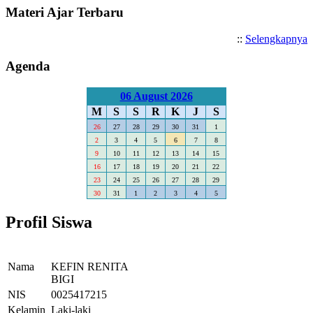
Materi Ajar Terbaru
::
Selengkapnya
Agenda
06 August 2026
M
S
S
R
K
J
S
26
27
28
29
30
31
1
2
3
4
5
6
7
8
9
10
11
12
13
14
15
16
17
18
19
20
21
22
23
24
25
26
27
28
29
30
31
1
2
3
4
5
Profil Siswa
Nama
KEFIN RENITA
BIGI
NIS
0025417215
Kelamin
Laki-laki