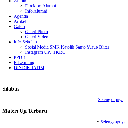
Alumni
Direktori Alumni
Info Alumni
Agenda
Artikel
Galeri
Galeri Photo
Galeri Video
Info Sekolah
Sosial Media SMK Katolik Santo Yusup Blitar
Instagram UPJ TKRO
PPDB
E-Learning
DINDIK JATIM
Selamat Datang di SMK Katol
Silabus
::
Selengkapnya
Materi Uji Terbaru
::
Selengkapnya