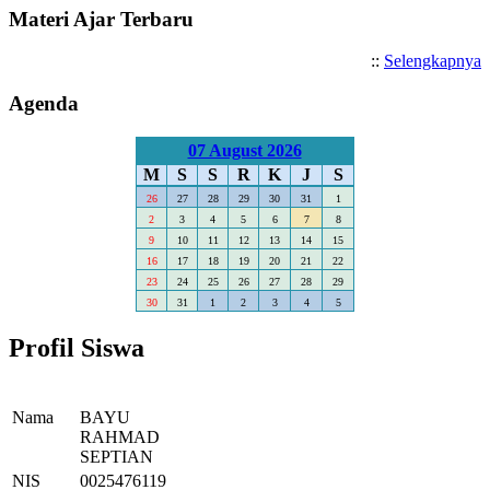
Materi Ajar Terbaru
::
Selengkapnya
Agenda
07 August 2026
M
S
S
R
K
J
S
26
27
28
29
30
31
1
2
3
4
5
6
7
8
9
10
11
12
13
14
15
16
17
18
19
20
21
22
23
24
25
26
27
28
29
30
31
1
2
3
4
5
Profil Siswa
Nama
BAYU
RAHMAD
SEPTIAN
NIS
0025476119