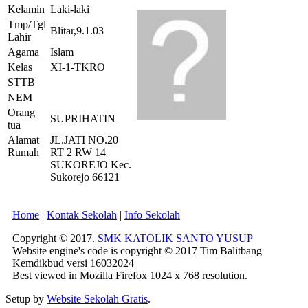
Kelamin
Laki-laki
Tmp/Tgl
Blitar,9.1.03
Lahir
Agama
Islam
Kelas
XI-1-TKRO
STTB
NEM
Orang
SUPRIHATIN
tua
Alamat
JL.JATI NO.20
Rumah
RT 2 RW 14
SUKOREJO Kec.
Sukorejo 66121
Home
|
Kontak Sekolah
|
Info Sekolah
Copyright © 2017.
SMK KATOLIK SANTO YUSUP
Website engine's code is copyright © 2017 Tim Balitbang
Kemdikbud versi 16032024
Best viewed in Mozilla Firefox 1024 x 768 resolution.
Setup by
Website Sekolah Gratis
.