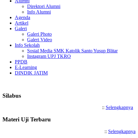
Alumni
Direktori Alumni
Info Alumni
Agenda
Artikel
Galeri
Galeri Photo
Galeri Video
Info Sekolah
Sosial Media SMK Katolik Santo Yusup Blitar
Instagram UPJ TKRO
PPDB
E-Learning
DINDIK JATIM
Selamat Datang di SMK Katoli
Silabus
::
Selengkapnya
Materi Uji Terbaru
::
Selengkapnya