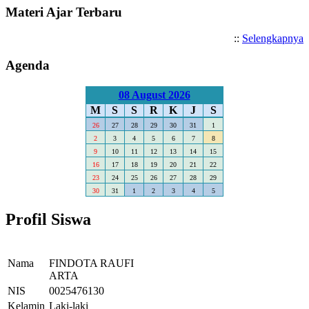
Materi Ajar Terbaru
::
Selengkapnya
Agenda
08 August 2026
M
S
S
R
K
J
S
26
27
28
29
30
31
1
2
3
4
5
6
7
8
9
10
11
12
13
14
15
16
17
18
19
20
21
22
23
24
25
26
27
28
29
30
31
1
2
3
4
5
Profil Siswa
Nama
FINDOTA RAUFI
ARTA
NIS
0025476130
Kelamin
Laki-laki