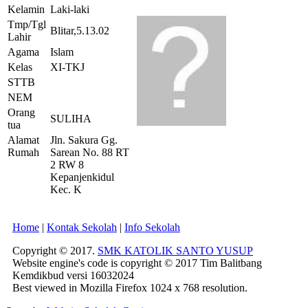
Kelamin
Laki-laki
Tmp/Tgl
Blitar,5.13.02
Lahir
Agama
Islam
Kelas
XI-TKJ
STTB
NEM
Orang
SULIHA
tua
Alamat
Jln. Sakura Gg.
Rumah
Sarean No. 88 RT
2 RW 8
Kepanjenkidul
Kec. K
Home
|
Kontak Sekolah
|
Info Sekolah
Copyright © 2017.
SMK KATOLIK SANTO YUSUP
Website engine's code is copyright © 2017 Tim Balitbang
Kemdikbud versi 16032024
Best viewed in Mozilla Firefox 1024 x 768 resolution.