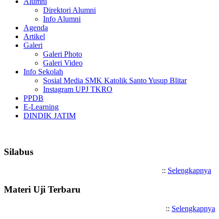
Alumni
Direktori Alumni
Info Alumni
Agenda
Artikel
Galeri
Galeri Photo
Galeri Video
Info Sekolah
Sosial Media SMK Katolik Santo Yusup Blitar
Instagram UPJ TKRO
PPDB
E-Learning
DINDIK JATIM
Selamat Datang di SMK Katoli
Silabus
::
Selengkapnya
Materi Uji Terbaru
::
Selengkapnya