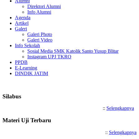
Alumni
Direktori Alumni
Info Alumni
Agenda
Artikel
Galeri
Galeri Photo
Galeri Video
Info Sekolah
Sosial Media SMK Katolik Santo Yusup Blitar
Instagram UPJ TKRO
PPDB
E-Learning
DINDIK JATIM
Selamat Datang di SMK Katol
Silabus
::
Selengkapnya
Materi Uji Terbaru
::
Selengkapnya