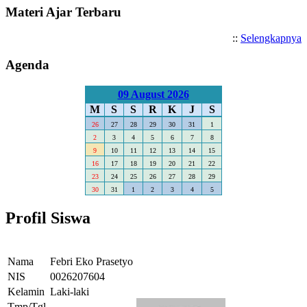
Materi Ajar Terbaru
::
Selengkapnya
Agenda
09 August 2026
M
S
S
R
K
J
S
26
27
28
29
30
31
1
2
3
4
5
6
7
8
9
10
11
12
13
14
15
16
17
18
19
20
21
22
23
24
25
26
27
28
29
30
31
1
2
3
4
5
Profil Siswa
Nama
Febri Eko Prasetyo
NIS
0026207604
Kelamin
Laki-laki
Tmp/Tgl