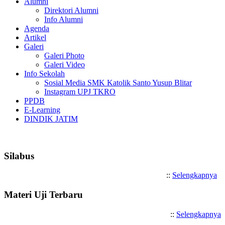
Alumni
Direktori Alumni
Info Alumni
Agenda
Artikel
Galeri
Galeri Photo
Galeri Video
Info Sekolah
Sosial Media SMK Katolik Santo Yusup Blitar
Instagram UPJ TKRO
PPDB
E-Learning
DINDIK JATIM
Selamat Datang di SMK Kato
Silabus
::
Selengkapnya
Materi Uji Terbaru
::
Selengkapnya