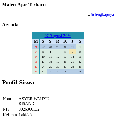
Materi Ajar Terbaru
::
Selengkapnya
Agenda
07 August 2026
M
S
S
R
K
J
S
26
27
28
29
30
31
1
2
3
4
5
6
7
8
9
10
11
12
13
14
15
16
17
18
19
20
21
22
23
24
25
26
27
28
29
30
31
1
2
3
4
5
Profil Siswa
Nama
ASYER WAHYU
RISANDI
NIS
0026366132
Kelamin
Laki-laki