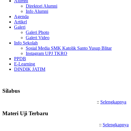
Alumni
Direktori Alumni
Info Alumni
Agenda
Artikel
Galeri
Galeri Photo
Galeri Video
Info Sekolah
Sosial Media SMK Katolik Santo Yusup Blitar
Instagram UPJ TKRO
PPDB
E-Learning
DINDIK JATIM
Selamat Datang di SMK Katolik S
Silabus
::
Selengkapnya
Materi Uji Terbaru
::
Selengkapnya