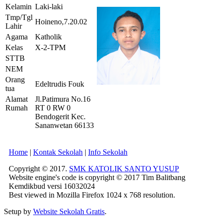
Kelamin
Laki-laki
Tmp/Tgl
Hoineno,7.20.02
Lahir
Agama
Katholik
Kelas
X-2-TPM
STTB
NEM
Orang
Edeltrudis Fouk
tua
Alamat
Jl.Patimura No.16
Rumah
RT 0 RW 0
Bendogerit Kec.
Sananwetan 66133
Home
|
Kontak Sekolah
|
Info Sekolah
Copyright © 2017.
SMK KATOLIK SANTO YUSUP
Website engine's code is copyright © 2017 Tim Balitbang
Kemdikbud versi 16032024
Best viewed in Mozilla Firefox 1024 x 768 resolution.
Setup by
Website Sekolah Gratis
.