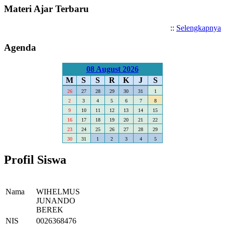
Materi Ajar Terbaru
::
Selengkapnya
Agenda
08 August 2026
M
S
S
R
K
J
S
26
27
28
29
30
31
1
2
3
4
5
6
7
8
9
10
11
12
13
14
15
16
17
18
19
20
21
22
23
24
25
26
27
28
29
30
31
1
2
3
4
5
Profil Siswa
Nama
WIHELMUS
JUNANDO
BEREK
NIS
0026368476