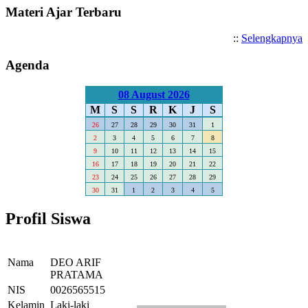
Materi Ajar Terbaru
::
Selengkapnya
Agenda
08 August 2026
M
S
S
R
K
J
S
26
27
28
29
30
31
1
2
3
4
5
6
7
8
9
10
11
12
13
14
15
16
17
18
19
20
21
22
23
24
25
26
27
28
29
30
31
1
2
3
4
5
Profil Siswa
Nama
DEO ARIF
PRATAMA
NIS
0026565515
Kelamin
Laki-laki