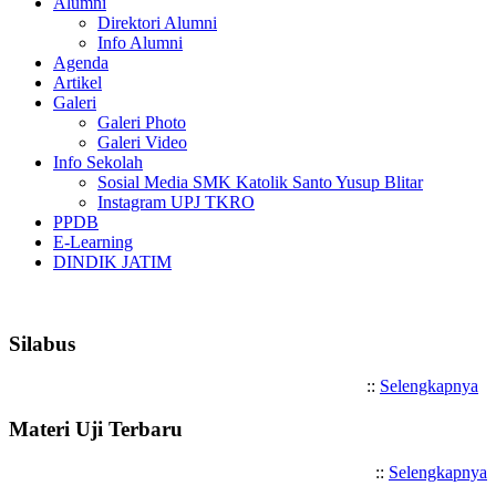
Alumni
Direktori Alumni
Info Alumni
Agenda
Artikel
Galeri
Galeri Photo
Galeri Video
Info Sekolah
Sosial Media SMK Katolik Santo Yusup Blitar
Instagram UPJ TKRO
PPDB
E-Learning
DINDIK JATIM
Selamat Datang di SMK Katol
Silabus
::
Selengkapnya
Materi Uji Terbaru
::
Selengkapnya