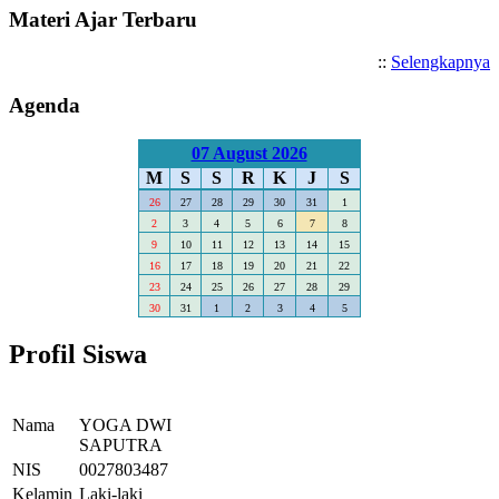
Materi Ajar Terbaru
::
Selengkapnya
Agenda
07 August 2026
M
S
S
R
K
J
S
26
27
28
29
30
31
1
2
3
4
5
6
7
8
9
10
11
12
13
14
15
16
17
18
19
20
21
22
23
24
25
26
27
28
29
30
31
1
2
3
4
5
Profil Siswa
Nama
YOGA DWI
SAPUTRA
NIS
0027803487
Kelamin
Laki-laki