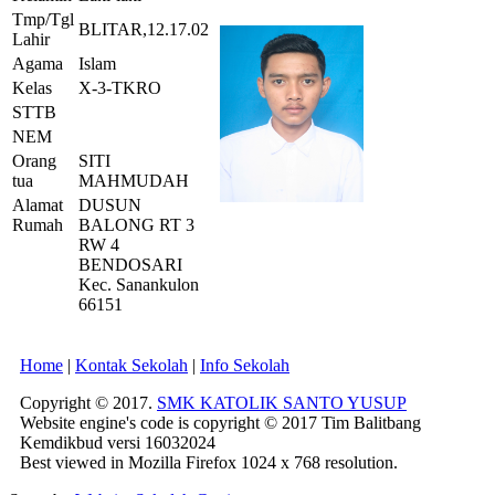
Tmp/Tgl
BLITAR,12.17.02
Lahir
Agama
Islam
Kelas
X-3-TKRO
STTB
NEM
Orang
SITI
tua
MAHMUDAH
Alamat
DUSUN
Rumah
BALONG RT 3
RW 4
BENDOSARI
Kec. Sanankulon
66151
Home
|
Kontak Sekolah
|
Info Sekolah
Copyright © 2017.
SMK KATOLIK SANTO YUSUP
Website engine's code is copyright © 2017 Tim Balitbang
Kemdikbud versi 16032024
Best viewed in Mozilla Firefox 1024 x 768 resolution.