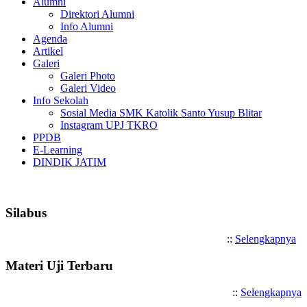
Alumni
Direktori Alumni
Info Alumni
Agenda
Artikel
Galeri
Galeri Photo
Galeri Video
Info Sekolah
Sosial Media SMK Katolik Santo Yusup Blitar
Instagram UPJ TKRO
PPDB
E-Learning
DINDIK JATIM
Selamat Datang di SMK Katolik Santo 
Silabus
::
Selengkapnya
Materi Uji Terbaru
::
Selengkapnya