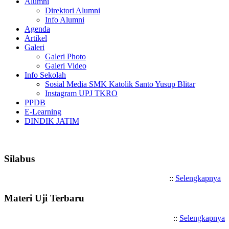
Alumni
Direktori Alumni
Info Alumni
Agenda
Artikel
Galeri
Galeri Photo
Galeri Video
Info Sekolah
Sosial Media SMK Katolik Santo Yusup Blitar
Instagram UPJ TKRO
PPDB
E-Learning
DINDIK JATIM
Selamat Datang di SMK Katoli
Silabus
::
Selengkapnya
Materi Uji Terbaru
::
Selengkapnya