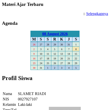
Materi Ajar Terbaru
::
Selengkapnya
Agenda
08 August 2026
M
S
S
R
K
J
S
26
27
28
29
30
31
1
2
3
4
5
6
7
8
9
10
11
12
13
14
15
16
17
18
19
20
21
22
23
24
25
26
27
28
29
30
31
1
2
3
4
5
Profil Siswa
Nama
SLAMET RIADI
NIS
0027927107
Kelamin
Laki-laki
Tmp/Tgl