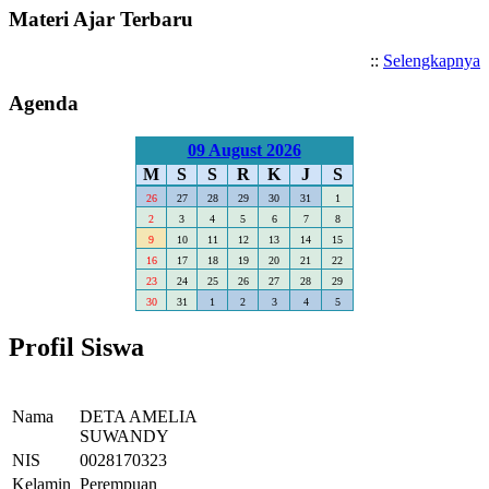
Materi Ajar Terbaru
::
Selengkapnya
Agenda
09 August 2026
M
S
S
R
K
J
S
26
27
28
29
30
31
1
2
3
4
5
6
7
8
9
10
11
12
13
14
15
16
17
18
19
20
21
22
23
24
25
26
27
28
29
30
31
1
2
3
4
5
Profil Siswa
Nama
DETA AMELIA
SUWANDY
NIS
0028170323
Kelamin
Perempuan