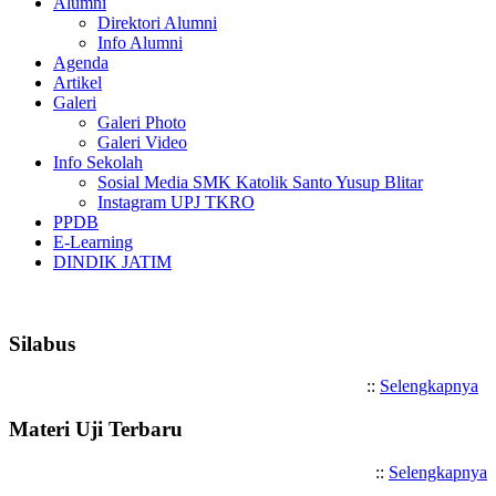
Alumni
Direktori Alumni
Info Alumni
Agenda
Artikel
Galeri
Galeri Photo
Galeri Video
Info Sekolah
Sosial Media SMK Katolik Santo Yusup Blitar
Instagram UPJ TKRO
PPDB
E-Learning
DINDIK JATIM
Selamat Datang di SMK Katolik Sant
Silabus
::
Selengkapnya
Materi Uji Terbaru
::
Selengkapnya