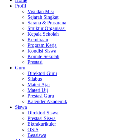
Home
Profil
Visi dan Misi
Sejarah Singkat
Sarana & Prasarana
Struktur Organisasi
Kepala Sekolah
Kemitraan
Program Kerja
Kondisi Siswa
Komite Sekolah
Prestasi
Guru
Direktori Guru
Silabus
Materi Ajar
Materi Uji
Prestasi Guru
Kalender Akademik
Siswa
Direktori Siswa
Prestasi Siswa
Ektrakurikuler
OSIS
Beasiswa