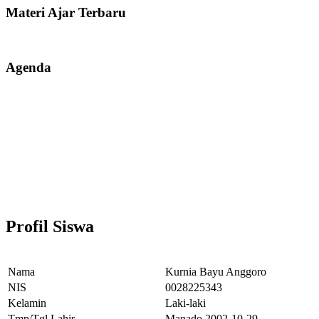
Materi Ajar Terbaru
Agenda
Profil Siswa
Nama
Kurnia Bayu Anggoro
NIS
0028225343
Kelamin
Laki-laki
Tmp/Tgl Lahir
Manado,2002-10-29