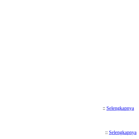
Selamat Datang di SMK Katolik 
::
Selengkapnya
::
Selengkapnya