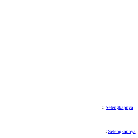
Selamat Datang di SMK Katolik
::
Selengkapnya
::
Selengkapnya