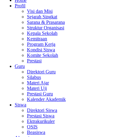
Home
Profil
Visi dan Misi
Sejarah Singkat
Sarana & Prasarana
Struktur Organisasi
Kepala Sekolah
Kemitraan
Program Kerja
Kondisi Siswa
Komite Sekolah
Prestasi
Guru
Direktori Guru
Silabus
Materi Ajar
Materi Uji
Prestasi Guru
Kalender Akademik
Siswa
Direktori Siswa
Prestasi Siswa
Ektrakurikuler
OSIS
Beasiswa