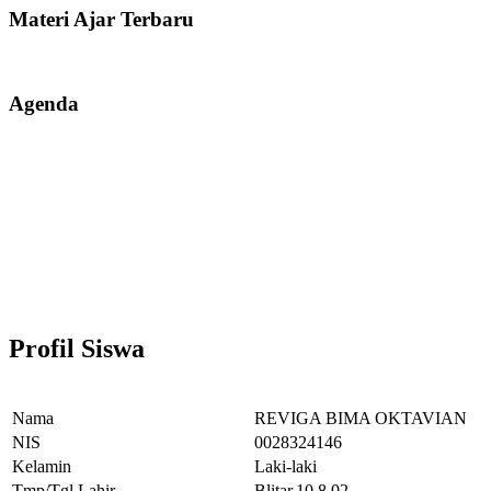
Materi Ajar Terbaru
Agenda
Profil Siswa
Nama
REVIGA BIMA OKTAVIAN
NIS
0028324146
Kelamin
Laki-laki
Tmp/Tgl Lahir
Blitar,10.8.02