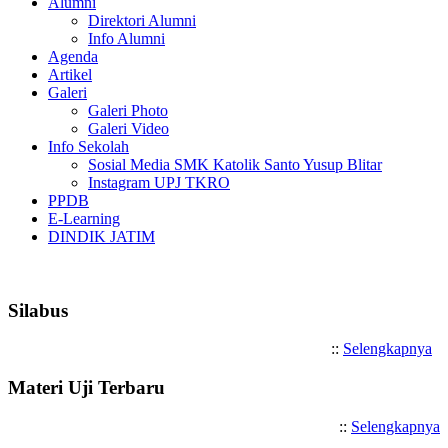
Alumni
Direktori Alumni
Info Alumni
Agenda
Artikel
Galeri
Galeri Photo
Galeri Video
Info Sekolah
Sosial Media SMK Katolik Santo Yusup Blitar
Instagram UPJ TKRO
PPDB
E-Learning
DINDIK JATIM
Selamat Datang di SMK Katolik
Silabus
::
Selengkapnya
Materi Uji Terbaru
::
Selengkapnya