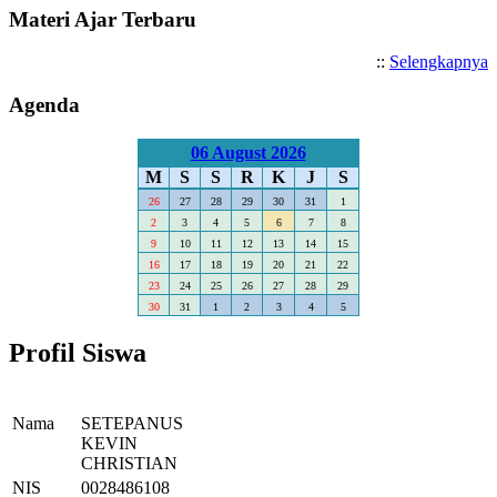
Materi Ajar Terbaru
::
Selengkapnya
Agenda
06 August 2026
M
S
S
R
K
J
S
26
27
28
29
30
31
1
2
3
4
5
6
7
8
9
10
11
12
13
14
15
16
17
18
19
20
21
22
23
24
25
26
27
28
29
30
31
1
2
3
4
5
Profil Siswa
Nama
SETEPANUS
KEVIN
CHRISTIAN
NIS
0028486108