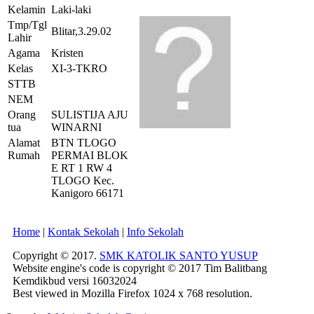
Kelamin
Laki-laki
Tmp/Tgl
Blitar,3.29.02
Lahir
Agama
Kristen
Kelas
XI-3-TKRO
STTB
NEM
Orang
SULISTIJA AJU
tua
WINARNI
Alamat
BTN TLOGO
Rumah
PERMAI BLOK
E RT 1 RW 4
TLOGO Kec.
Kanigoro 66171
Home
|
Kontak Sekolah
|
Info Sekolah
Copyright © 2017.
SMK KATOLIK SANTO YUSUP
Website engine's code is copyright © 2017 Tim Balitbang
Kemdikbud versi 16032024
Best viewed in Mozilla Firefox 1024 x 768 resolution.