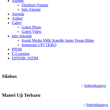
Alumni
Direktori Alumni
Info Alumni
Agenda
Artikel
Galeri
Galeri Photo
Galeri Video
Info Sekolah
Sosial Media SMK Katolik Santo Yusup Blitar
Instagram UPJ TKRO
PPDB
E-Learning
DINDIK JATIM
Selamat Datang di SMK Katoli
Silabus
::
Selengkapnya
Materi Uji Terbaru
::
Selengkapnya