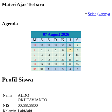
Materi Ajar Terbaru
::
Selengkapnya
Agenda
07 August 2026
M
S
S
R
K
J
S
26
27
28
29
30
31
1
2
3
4
5
6
7
8
9
10
11
12
13
14
15
16
17
18
19
20
21
22
23
24
25
26
27
28
29
30
31
1
2
3
4
5
Profil Siswa
Nama
ALDO
OKHTAVIANTO
NIS
0028828800
Kelamin
Laki-laki