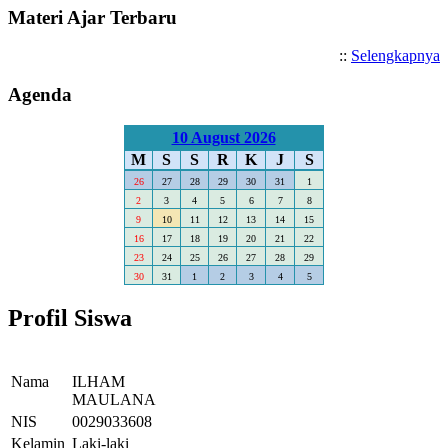
Materi Ajar Terbaru
::
Selengkapnya
Agenda
10 August 2026
M
S
S
R
K
J
S
26
27
28
29
30
31
1
2
3
4
5
6
7
8
9
10
11
12
13
14
15
16
17
18
19
20
21
22
23
24
25
26
27
28
29
30
31
1
2
3
4
5
Profil Siswa
Nama
ILHAM
MAULANA
NIS
0029033608
Kelamin
Laki-laki