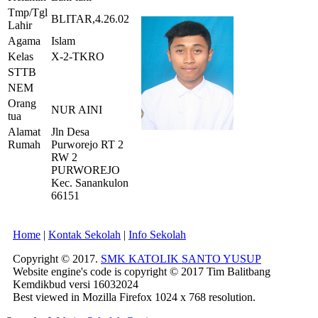
Tmp/Tgl
BLITAR,4.26.02
Lahir
Agama
Islam
Kelas
X-2-TKRO
STTB
NEM
Orang
NUR AINI
tua
Alamat
Jln Desa
Rumah
Purworejo RT 2
RW 2
PURWOREJO
Kec. Sanankulon
66151
Home
|
Kontak Sekolah
|
Info Sekolah
Copyright © 2017.
SMK KATOLIK SANTO YUSUP
Website engine's code is copyright © 2017 Tim Balitbang
Kemdikbud versi 16032024
Best viewed in Mozilla Firefox 1024 x 768 resolution.