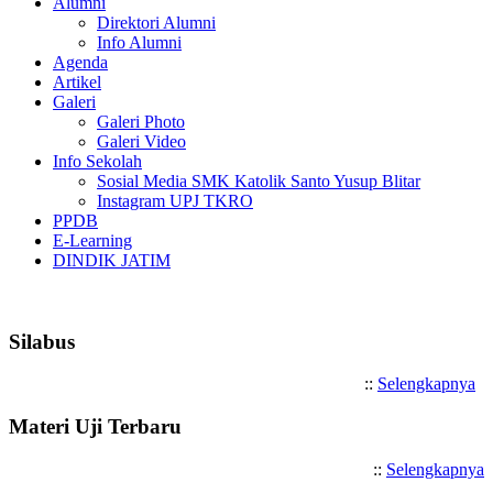
Alumni
Direktori Alumni
Info Alumni
Agenda
Artikel
Galeri
Galeri Photo
Galeri Video
Info Sekolah
Sosial Media SMK Katolik Santo Yusup Blitar
Instagram UPJ TKRO
PPDB
E-Learning
DINDIK JATIM
Selamat Datang di SMK Katolik Santo Y
Silabus
::
Selengkapnya
Materi Uji Terbaru
::
Selengkapnya