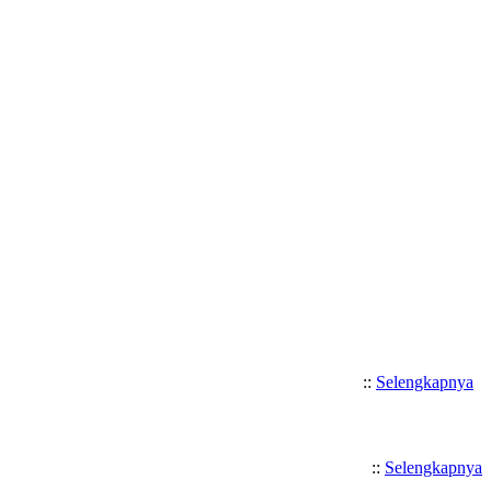
Selamat Datang di SMK Katolik
::
Selengkapnya
::
Selengkapnya