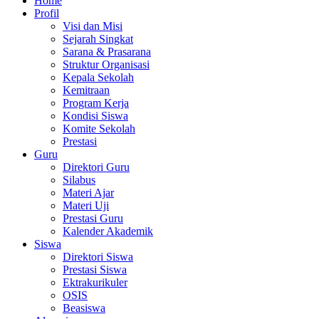
Home
Profil
Visi dan Misi
Sejarah Singkat
Sarana & Prasarana
Struktur Organisasi
Kepala Sekolah
Kemitraan
Program Kerja
Kondisi Siswa
Komite Sekolah
Prestasi
Guru
Direktori Guru
Silabus
Materi Ajar
Materi Uji
Prestasi Guru
Kalender Akademik
Siswa
Direktori Siswa
Prestasi Siswa
Ektrakurikuler
OSIS
Beasiswa