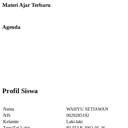
Materi Ajar Terbaru
Agenda
Profil Siswa
Nama
WAHYU SETIAWAN
NIS
0029285192
Kelamin
Laki-laki
Tmp/Tgl Lahir
BLITAR,2002-05-26