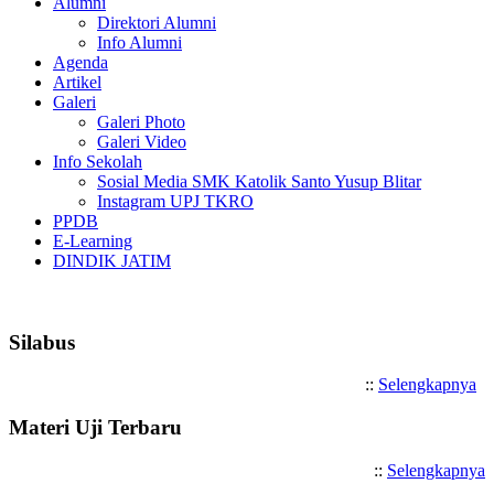
Alumni
Direktori Alumni
Info Alumni
Agenda
Artikel
Galeri
Galeri Photo
Galeri Video
Info Sekolah
Sosial Media SMK Katolik Santo Yusup Blitar
Instagram UPJ TKRO
PPDB
E-Learning
DINDIK JATIM
Selamat Datang di SMK Katolik 
Silabus
::
Selengkapnya
Materi Uji Terbaru
::
Selengkapnya