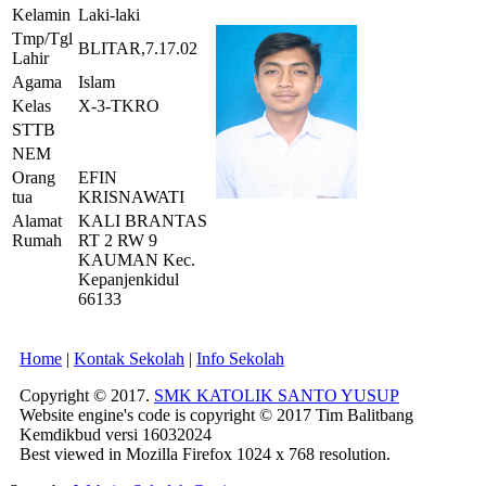
Kelamin
Laki-laki
Tmp/Tgl
BLITAR,7.17.02
Lahir
Agama
Islam
Kelas
X-3-TKRO
STTB
NEM
Orang
EFIN
tua
KRISNAWATI
Alamat
KALI BRANTAS
Rumah
RT 2 RW 9
KAUMAN Kec.
Kepanjenkidul
66133
Home
|
Kontak Sekolah
|
Info Sekolah
Copyright © 2017.
SMK KATOLIK SANTO YUSUP
Website engine's code is copyright © 2017 Tim Balitbang
Kemdikbud versi 16032024
Best viewed in Mozilla Firefox 1024 x 768 resolution.