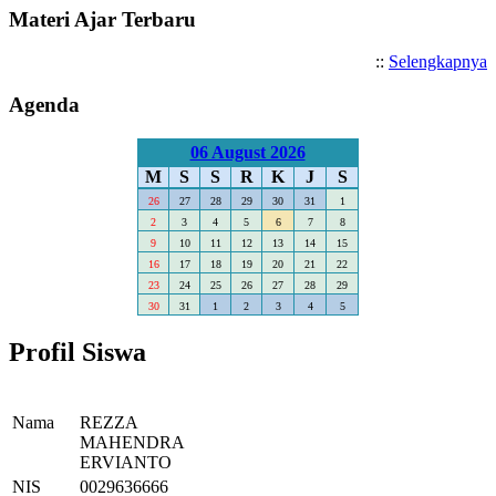
Materi Ajar Terbaru
::
Selengkapnya
Agenda
06 August 2026
M
S
S
R
K
J
S
26
27
28
29
30
31
1
2
3
4
5
6
7
8
9
10
11
12
13
14
15
16
17
18
19
20
21
22
23
24
25
26
27
28
29
30
31
1
2
3
4
5
Profil Siswa
Nama
REZZA
MAHENDRA
ERVIANTO
NIS
0029636666