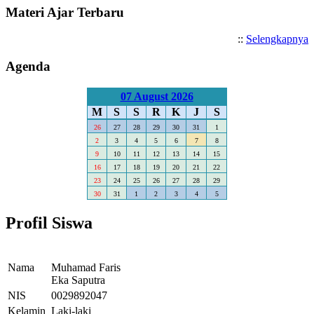
Materi Ajar Terbaru
::
Selengkapnya
Agenda
07 August 2026
M
S
S
R
K
J
S
26
27
28
29
30
31
1
2
3
4
5
6
7
8
9
10
11
12
13
14
15
16
17
18
19
20
21
22
23
24
25
26
27
28
29
30
31
1
2
3
4
5
Profil Siswa
Nama
Muhamad Faris
Eka Saputra
NIS
0029892047
Kelamin
Laki-laki