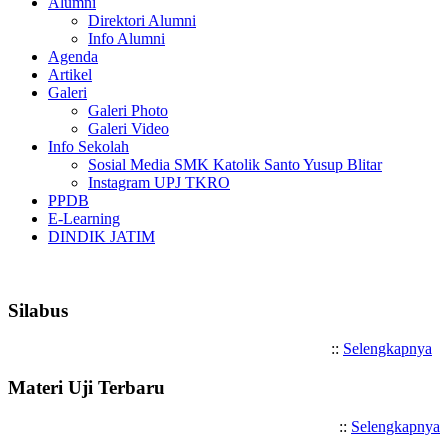
Alumni
Direktori Alumni
Info Alumni
Agenda
Artikel
Galeri
Galeri Photo
Galeri Video
Info Sekolah
Sosial Media SMK Katolik Santo Yusup Blitar
Instagram UPJ TKRO
PPDB
E-Learning
DINDIK JATIM
Selamat Datang di SMK Katolik Santo 
Silabus
::
Selengkapnya
Materi Uji Terbaru
::
Selengkapnya